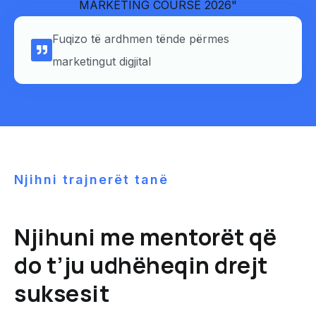
Fuqizo të ardhmen tënde përmes
marketingut digjital
Njihni trajnerët tanë
Njihuni me mentorët që
do t’ju udhëheqin drejt
suksesit