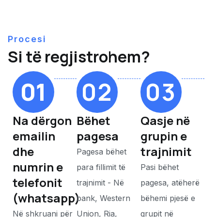
Procesi
Si të regjistrohem?
01
02
03
Na dërgon
Bëhet
Qasje në
emailin
pagesa
grupin e
dhe
trajnimit
Pagesa bëhet
numrin e
para fillimit të
Pasi bëhet
telefonit
trajnimit - Në
pagesa, atëherë
(whatsapp)
bank, Western
bëhemi pjesë e
Në shkruani për
Union, Ria,
grupit në