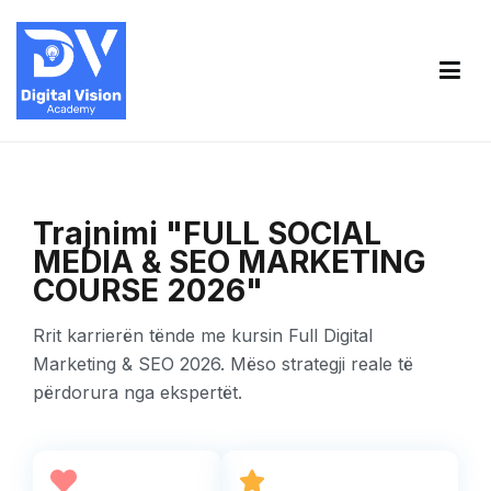
Digital Vision Academy
Rrit karrierën tënde me kursin Full Digital Marketing & SEO
2026. Mëso strategji reale të përdorura nga ekspertët.
Trajnimi "FULL SOCIAL
MEDIA & SEO MARKETING
COURSE 2026"
Rrit karrierën tënde me kursin Full Digital
Marketing & SEO 2026. Mëso strategji reale të
përdorura nga ekspertët.