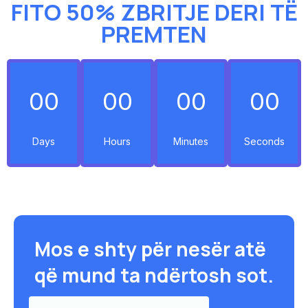
FITO 50% ZBRITJE DERI TË
PREMTEN
00
00
00
00
Days
Hours
Minutes
Seconds
Mos e shty për nesër atë
që mund ta ndërtosh sot.