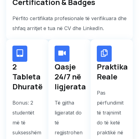
Certification & Badges
Përfito certifikata profesionale të verifikuara dhe
shfaq arritjet e tua në CV dhe LinkedIn.
2
Qasje
Praktika
Tableta
24/7 në
Reale
Dhuratë
ligjerata
Pas
Bonus: 2
Të gjitha
përfundimit
studentët
ligjeratat do
të trajnimit
më të
të
do të ketë
suksesshëm
regjistrohen
praktikë në