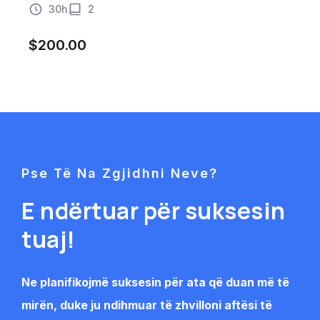
30h
2
$
200.00
Pse Të Na Zgjidhni Neve?
E ndërtuar për suksesin
tuaj!
Ne planifikojmë suksesin për ata që duan më të
mirën, duke ju ndihmuar të zhvilloni aftësi të