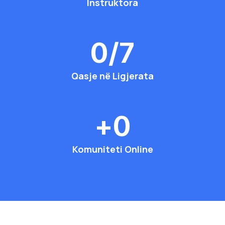
Instruktora
0
/7
Qasje në Ligjerata
+
0
Komuniteti Online