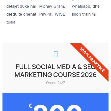
detajet duke nai
Money Gram,
whatsapp, dhe
dërgu të dhënat
PayPal, WISE
fillon trajnimi.
tuaja.
100% PRAKTIKË
FULL SOCIAL MEDIA & SEO
MARKETING COURSE 2026
Online 24/7
€