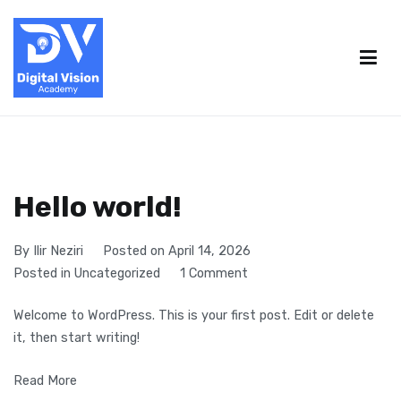
Skip
to
content
Digital Vision Academy
Rrit karrierën tënde me kursin Full Digital Marketing & SEO
2026. Mëso strategji reale të përdorura nga ekspertët.
Hello world!
By
Ilir Neziri
Posted on
April 14, 2026
on
Posted in
Uncategorized
1 Comment
Hello
Welcome to WordPress. This is your first post. Edit or delete
world!
it, then start writing!
Read More