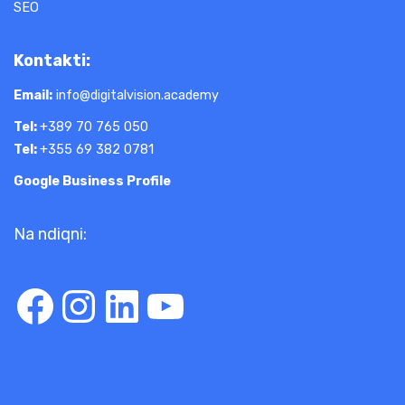
SEO
Kontakti:
Email:
info@digitalvision.academy
Tel:
+389 70 765 050
Tel:
+355 69 382 0781
Google Business Profile
Na ndiqni:
Facebook
Instagram
LinkedIn
YouTube